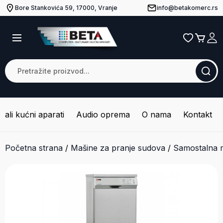
Bore Stankovića 59, 17000, Vranje
info@betakomerc.rs
Mali kućni aparati
Audio oprema
O nama
Kontakt
Početna strana
/
Mašine za pranje sudova
/
Samostalna m