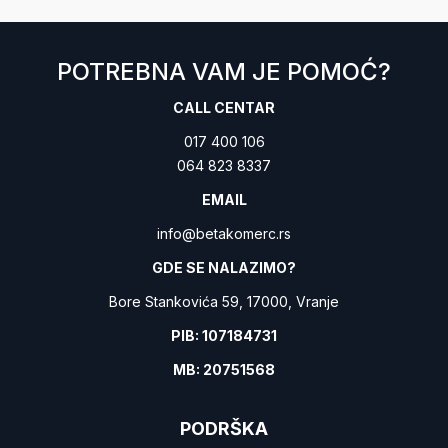
E
Energetska klasa
POTREBNA VAM JE POMOĆ?
2
Broj korpi
CALL CENTAR
017 400 106
064 823 8337
EMAIL
info@betakomerc.rs
GDE SE NALAZIMO?
Bore Stankovića 59, 17000, Vranje
PIB: 107184731
MB: 20751568
PODRŠKA