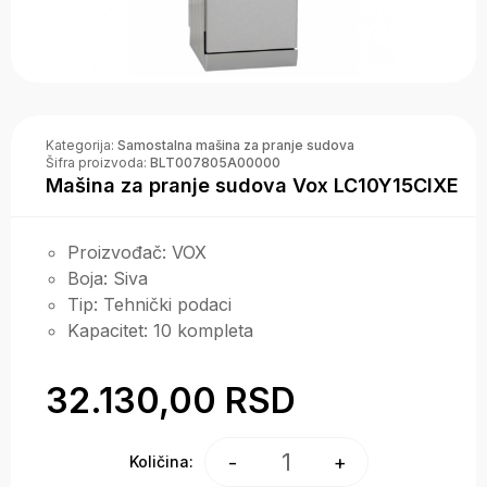
Kategorija:
Samostalna mašina za pranje sudova
Šifra proizvoda:
BLT007805A00000
Mašina za pranje sudova Vox LC10Y15CIXE
Proizvođač
:
VOX
Boja
:
Siva
Tip
:
Tehnički podaci
Kapacitet
:
10 kompleta
32.130,00 RSD
1
-
+
Količina: