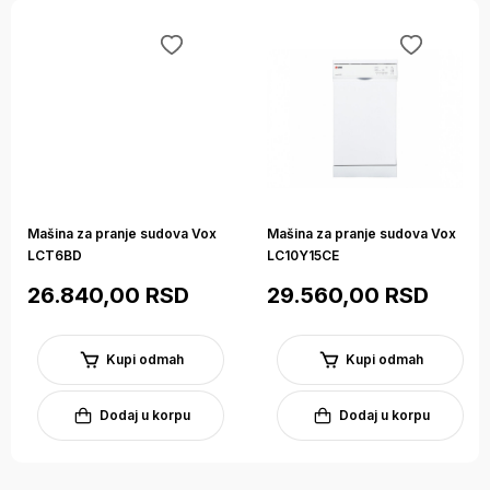
Call Centar podška
Sve dodatne informacije vezane za prodaju možete dobiti
pozivajući naš Call Centar na sledeće brojeve 017 400 106 i
064 823 8337, slanjem poruke na e-mail
info@betakomerc.rs ili putem kontakt forme.
Mašina za pranje sudova Vox
Mašina za pranje sudova Vox
Opis
Specifikacije
Deklaracija
LCT6BD
LC10Y15CE
26.840,00 RSD
29.560,00 RSD
VOX
Proizvođač
Kupi odmah
Kupi odmah
Siva
Boja
Dodaj u korpu
Dodaj u korpu
Tehnički podaci
Tip
10 kompleta
Kapacitet