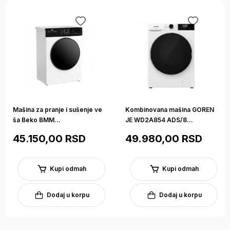
info@betakomerc.rs ili putem kontakt forme.
Opis
Specifikacije
Deklaracija
Mašina za pranje i sušenje ve
Kombinovana mašina GOREN
ša Beko BMM...
JE WD2A854 ADS/8...
45.150,00 RSD
49.980,00 RSD
Kupi odmah
Kupi odmah
Dodaj u korpu
Dodaj u korpu