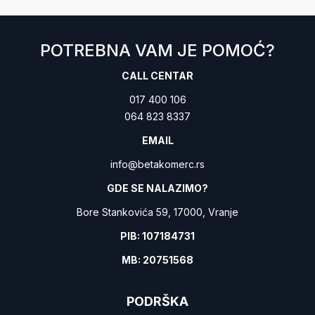
POTREBNA VAM JE POMOĆ?
CALL CENTAR
017 400 106
064 823 8337
EMAIL
info@betakomerc.rs
GDE SE NALAZIMO?
Bore Stankovića 59, 17000, Vranje
PIB: 107184731
MB: 20751568
PODRŠKA