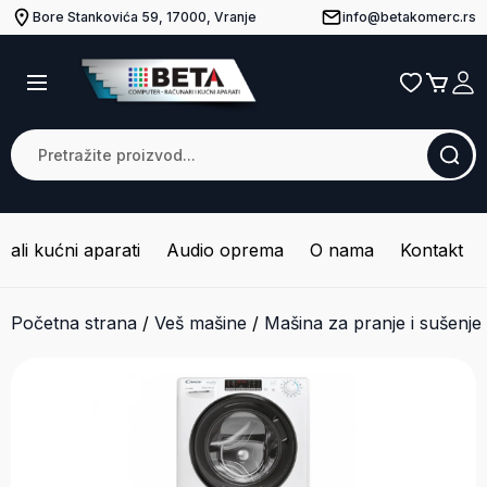
Bore Stankovića 59, 17000, Vranje
info@betakomerc.rs
Mali kućni aparati
Audio oprema
O nama
Kontakt
Početna strana
/
Veš mašine
/
Mašina za pranje i sušenje