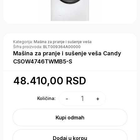
Kategorija:
Mašina za pranje i sušenje veša
Šifra proizvoda:
BLT009364A00000
Mašina za pranje i sušenje veša Candy
CSOW4746TWMB5-S
48.410,00 RSD
1
-
+
Količina:
Kupi odmah
Dodaj u korpu