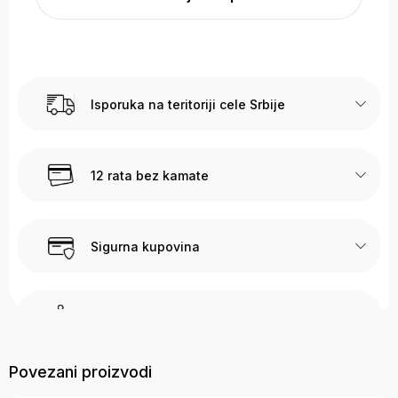
Isporuka na teritoriji cele Srbije
12 rata bez kamate
Sigurna kupovina
Call Centar podška
Sve dodatne informacije vezane za prodaju možete dobiti
Povezani proizvodi
pozivajući naš Call Centar na sledeće brojeve 017 400 106 i
064 823 8337, slanjem poruke na e-mail