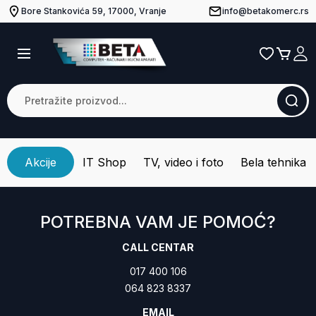
Bore Stankovića 59, 17000, Vranje
info@betakomerc.rs
Akcije
IT Shop
TV, video i foto
Bela tehnika
POTREBNA VAM JE POMOĆ?
CALL CENTAR
017 400 106
064 823 8337
EMAIL