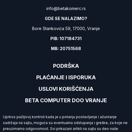
info@betakomerc.rs
GDE SE NALAZIMO?
Bore Stankovića 59, 17000, Vranje
PIB: 107184731
MB: 20751568
PODRŠKA
PLAĆANJE I ISPORUKA
USLOVI KORIŠĆENJA
BETA COMPUTER DOO VRANJE
Uprkos pažljivoj kontroli kada je u potanju postavljanje i ažuriranje
sadržaja na sajtu, moguća su eventualna odstupanja i greške, za koje ne
preuzimamo
odgovornost. Svi prikazani artikli na sajtu su deo naše