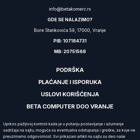
info@betakomerc.rs
GDE SE NALAZIMO?
Bore Stankovića 59, 17000, Vranje
PIB: 107184731
MB: 20751568
PODRŠKA
PLAĆANJE I ISPORUKA
USLOVI KORIŠĆENJA
BETA COMPUTER DOO VRANJE
Uprkos pažljivoj kontroli kada je u potanju postavljanje i ažuriranje
sadržaja na sajtu, moguća su eventualna odstupanja i greške, za koje ne
preuzimamo
odgovornost. Svi prikazani artikli na sajtu su deo naše