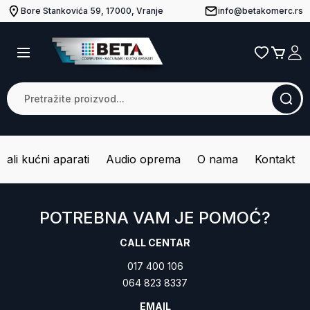
Bore Stankovića 59, 17000, Vranje
info@betakomerc.rs
Mali kućni aparati
Audio oprema
O nama
Kontakt
POTREBNA VAM JE POMOĆ?
CALL CENTAR
017 400 106
064 823 8337
EMAIL