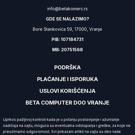
info@betakomerc.rs
GDE SE NALAZIMO?
Bore Stankovića 59, 17000, Vranje
PIB: 107184731
MB: 20751568
PODRŠKA
PLAĆANJE I ISPORUKA
USLOVI KORIŠĆENJA
BETA COMPUTER DOO VRANJE
Uprkos pažljivoj kontroli kada je u potanju postavljanje i ažuriranje
sadržaja na sajtu, moguća su eventualna odstupanja i greške, za koje ne
preuzimamo
odgovornost. Svi prikazani artikli na sajtu su deo naše