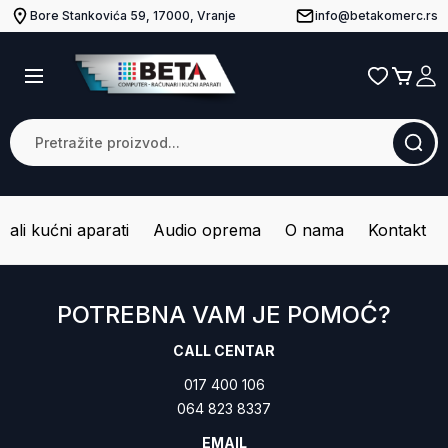
Bore Stankovića 59, 17000, Vranje
info@betakomerc.rs
Mali kućni aparati
Audio oprema
O nama
Kontakt
POTREBNA VAM JE POMOĆ?
CALL CENTAR
017 400 106
064 823 8337
EMAIL