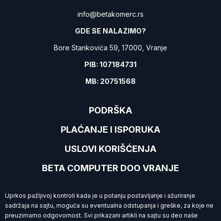
info@betakomerc.rs
GDE SE NALAZIMO?
Bore Stankovića 59, 17000, Vranje
PIB: 107184731
MB: 20751568
PODRŠKA
PLAĆANJE I ISPORUKA
USLOVI KORIŠĆENJA
BETA COMPUTER DOO VRANJE
Uprkos pažljivoj kontroli kada je u potanju postavljanje i ažuriranje
sadržaja na sajtu, moguća su eventualna odstupanja i greške, za koje ne
preuzimamo
odgovornost. Svi prikazani artikli na sajtu su deo naše