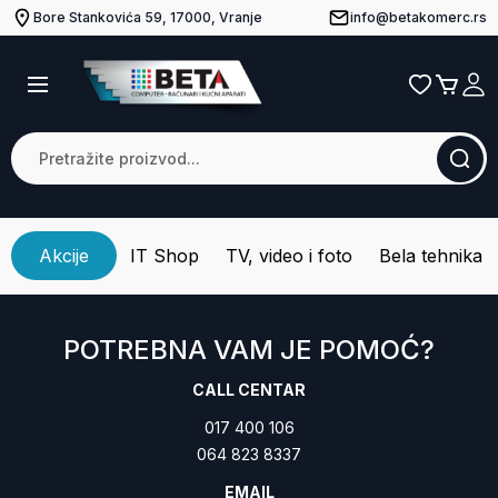
Bore Stankovića 59, 17000, Vranje
info@betakomerc.rs
Akcije
IT Shop
TV, video i foto
Bela tehnika
POTREBNA VAM JE POMOĆ?
CALL CENTAR
017 400 106
064 823 8337
EMAIL