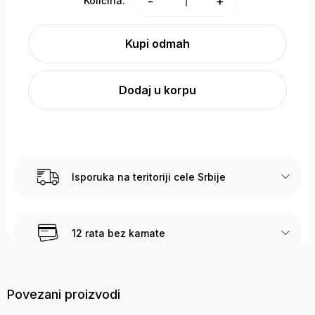
1
-
+
Količina:
Kupi odmah
Dodaj u korpu
Isporuka na teritoriji cele Srbije
12 rata bez kamate
Sigurna kupovina
Povezani proizvodi