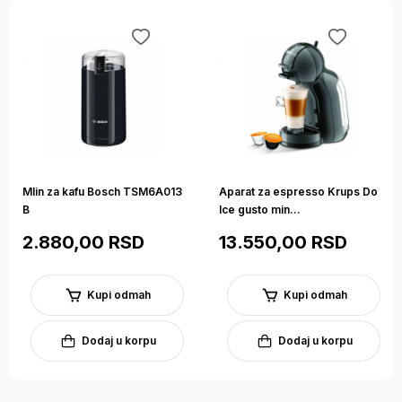
Call Centar podška
Sve dodatne informacije vezane za prodaju možete dobiti
pozivajući naš Call Centar na sledeće brojeve 017 400 106 i
064 823 8337, slanjem poruke na e-mail
info@betakomerc.rs ili putem kontakt forme.
Mlin za kafu Bosch TSM6A013
Aparat za espresso Krups Do
B
lce gusto min...
Opis
Specifikacije
Deklaracija
2.880,00 RSD
13.550,00 RSD
Mikser za nes
Tip
Kupi odmah
Kupi odmah
Linea
Proizvođač
Dodaj u korpu
Dodaj u korpu
LMN0350
Model