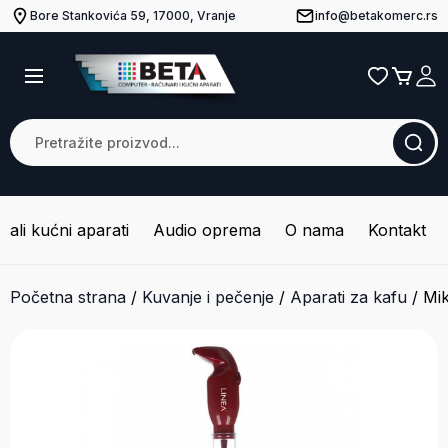
Bore Stankovića 59, 17000, Vranje
info@betakomerc.rs
Mali kućni aparati
Audio oprema
O nama
Kontakt
Početna strana
/
Kuvanje i pečenje
/
Aparati za kafu
/
Mi