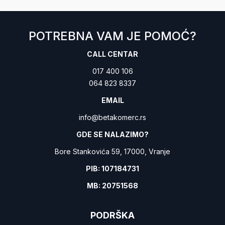
Zagarantovana sva prava kupaca po osnovu zakona o
Garancija
zaštiti potrošača
POTREBNA VAM JE POMOĆ?
Bordo
Boja
CALL CENTAR
15 W
Snaga
017 400 106
064 823 8337
Mutilice za nes kafu
Vrsta aparata
EMAIL
info@betakomerc.rs
GDE SE NALAZIMO?
Bore Stankovića 59, 17000, Vranje
PIB: 107184731
MB: 20751568
PODRŠKA