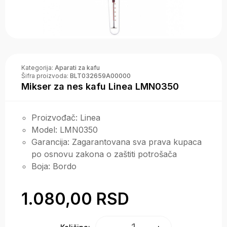
Kategorija:
Aparati za kafu
Šifra proizvoda:
BLT032659A00000
Mikser za nes kafu Linea LMN0350
Proizvođač
:
Linea
Model
:
LMN0350
Garancija
:
Zagarantovana sva prava kupaca
po osnovu zakona o zaštiti potrošača
Boja
:
Bordo
1.080,00 RSD