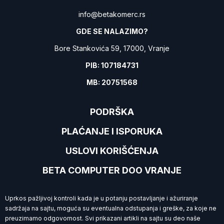
info@betakomerc.rs
GDE SE NALAZIMO?
Bore Stankovića 59, 17000, Vranje
PIB: 107184731
MB: 20751568
PODRŠKA
PLAĆANJE I ISPORUKA
USLOVI KORIŠĆENJA
BETA COMPUTER DOO VRANJE
Uprkos pažljivoj kontroli kada je u potanju postavljanje i ažuriranje
sadržaja na sajtu, moguća su eventualna odstupanja i greške, za koje ne
preuzimamo
odgovornost. Svi prikazani artikli na sajtu su deo naše