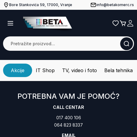
Bore Stankovića 59, 17000, Vranje
info@betakomerc.rs
Akcije
IT Shop
TV, video i foto
Bela tehnika
POTREBNA VAM JE POMOĆ?
CALL CENTAR
017 400 106
064 823 8337
EMAIL