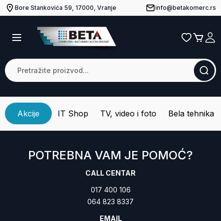
Bore Stankovića 59, 17000, Vranje
info@betakomerc.rs
Akcije
IT Shop
TV, video i foto
Bela tehnika
POTREBNA VAM JE POMOĆ?
CALL CENTAR
017 400 106
064 823 8337
EMAIL