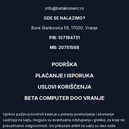
info@betakomerc.rs
GDE SE NALAZIMO?
Bore Stankovića 59, 17000, Vranje
PIB: 107184731
MB: 20751568
PODRŠKA
PLAĆANJE I ISPORUKA
USLOVI KORIŠĆENJA
BETA COMPUTER DOO VRANJE
Uprkos pažljivoj kontroli kada je u potanju postavljanje i ažuriranje
sadržaja na sajtu, moguća su eventualna odstupanja i greške, za koje ne
preuzimamo
odgovornost. Svi prikazani artikli na sajtu su deo naše