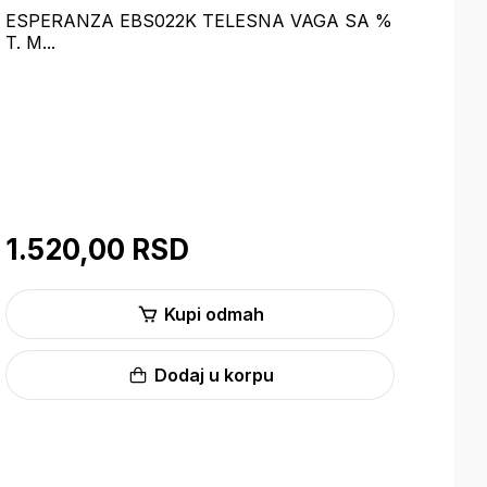
ESPERANZA EBS022K TELESNA VAGA SA %
HAE
T. M...
A VA
1.520,00 RSD
1.
Kupi odmah
Dodaj u korpu