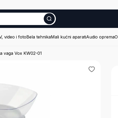
V, video i foto
Bela tehnika
Mali kućni aparati
Audio oprema
O
ka vaga Vox KW02-01
Tv