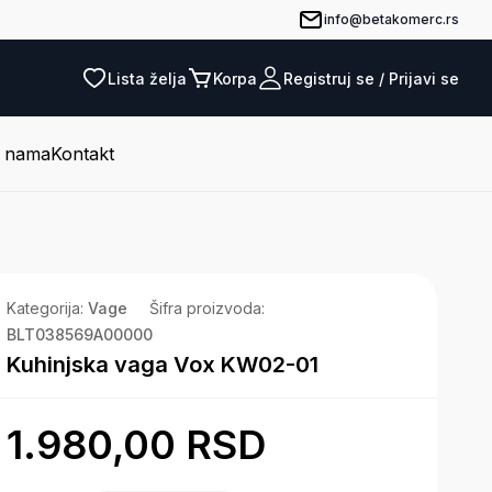
info@betakomerc.rs
Lista želja
Korpa
Registruj se / Prijavi se
 nama
Kontakt
oja korpa je prazna.
Kategorija:
Vage
Šifra proizvoda:
Pogledaj ponudu
BLT038569A00000
Kuhinjska vaga Vox KW02-01
1.980,00 RSD