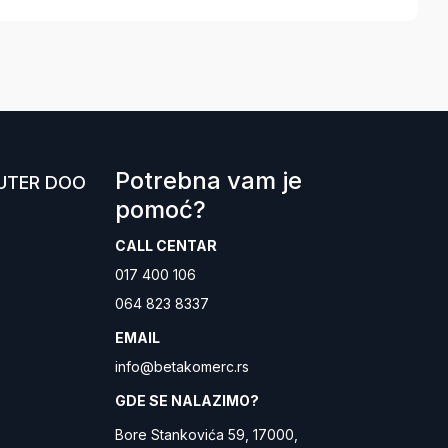
Potrebna vam je
UTER DOO
pomoć?
CALL CENTAR
017 400 106
064 823 8337
EMAIL
info@betakomerc.rs
GDE SE NALAZIMO?
Bore Stankovića 59, 17000,