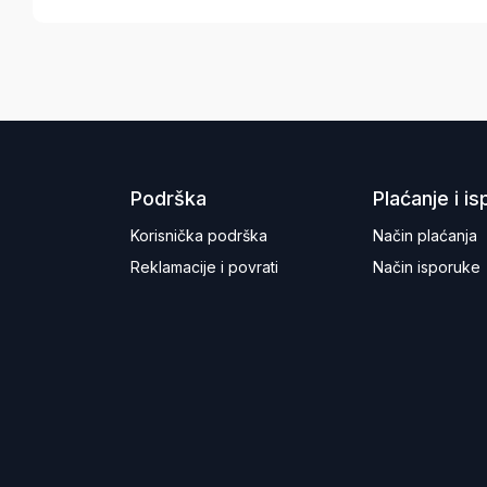
Podrška
Plaćanje i i
Korisnička podrška
Način plaćanja
Reklamacije i povrati
Način isporuke