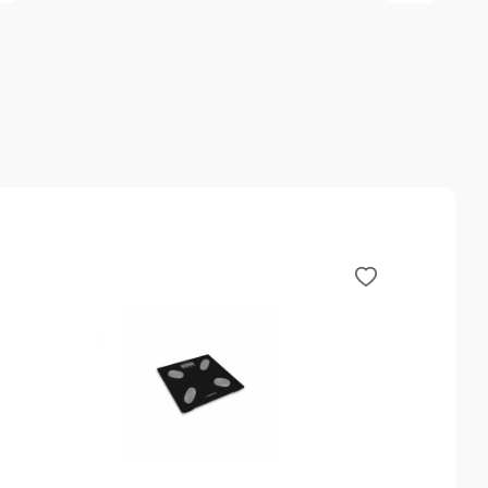
Call Centar podška
Sve dodatne informacije vezane za prodaju možete
dobiti pozivajući naš Call Centar na sledeće brojeve
017 400 106 i 064 823 8337, slanjem poruke na e-mail
info@betakomerc.rs ili putem kontakt forme.
Opis
Specifikacije
Deklaracija