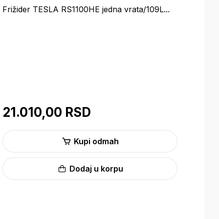
Frižider TESLA RS1100HE jedna vrata/109L...
Friž
21.010,00 RSD
45
Kupi odmah
Dodaj u korpu