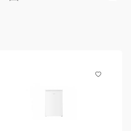
Sigurna kupovina
Call Centar podška
Sve dodatne informacije vezane za prodaju možete
dobiti pozivajući naš Call Centar na sledeće brojeve
017 400 106 i 064 823 8337, slanjem poruke na e-mail
info@betakomerc.rs ili putem kontakt forme.
Opis
Specifikacije
Deklaracija