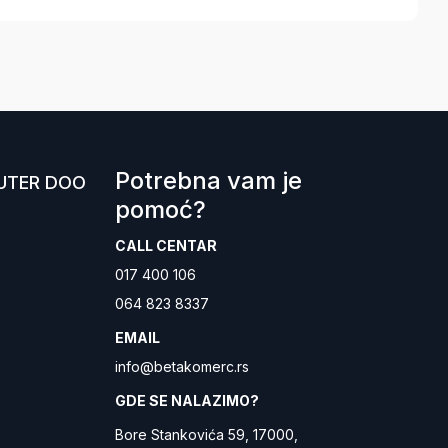
Potrebna vam je
UTER DOO
pomoć?
CALL CENTAR
017 400 106
064 823 8337
EMAIL
info@betakomerc.rs
GDE SE NALAZIMO?
Bore Stankovića 59, 17000,