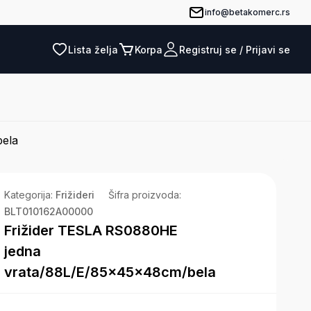
info@betakomerc.rs
Lista želja
Korpa
Registruj se / Prijavi se
ela
oja korpa je prazna.
Kategorija:
Frižideri
Šifra proizvoda:
Pogledaj ponudu
BLT010162A00000
Frižider TESLA RS0880HE
jedna
vrata/88L/E/85x45x48cm/bela