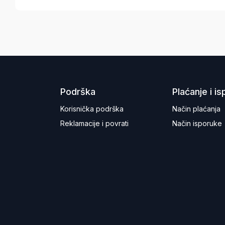
Podrška
Plaćanje i i
Korisnička podrška
Način plaćanja
Reklamacije i povrati
Način isporuke