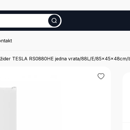
ntakt
ižider TESLA RS0880HE jedna vrata/88L/E/85x45x48cm/b
Tv