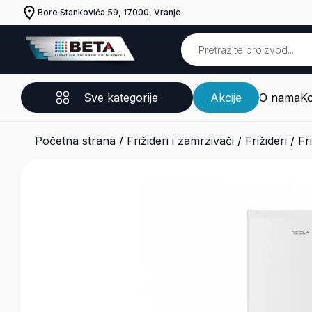
Bore Stankovića 59, 17000, Vranje
Sve kategorije
Akcije
O nama
Ko
Početna strana
/
Frižideri i zamrzivači
/
Frižideri
/
Fr