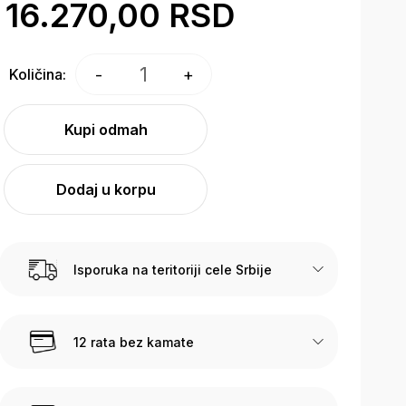
16.270,00 RSD
1
-
+
Količina:
Kupi odmah
Dodaj u korpu
Isporuka na teritoriji cele Srbije
12 rata bez kamate