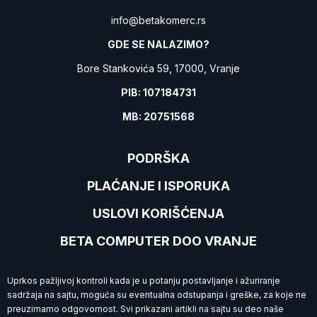
info@betakomerc.rs
GDE SE NALAZIMO?
Bore Stankovića 59, 17000, Vranje
PIB: 107184731
MB: 20751568
PODRŠKA
PLAĆANJE I ISPORUKA
USLOVI KORIŠĆENJA
BETA COMPUTER DOO VRANJE
Uprkos pažljivoj kontroli kada je u potanju postavljanje i ažuriranje
sadržaja na sajtu, moguća su eventualna odstupanja i greške, za koje ne
preuzimamo
odgovornost. Svi prikazani artikli na sajtu su deo naše