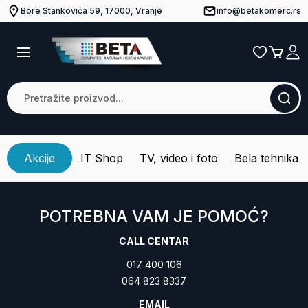
Bore Stankovića 59, 17000, Vranje
info@betakomerc.rs
Akcije
IT Shop
TV, video i foto
Bela tehnika
POTREBNA VAM JE POMOĆ?
CALL CENTAR
017 400 106
064 823 8337
EMAIL