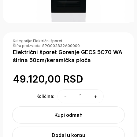
Kategorija:
Električni šporet
Šifra proizvoda:
SPO002832A00000
Električni šporet Gorenje GECS 5C70 WA
širina 50cm/keramička ploča
49.120,00 RSD
1
-
+
Količina:
Kupi odmah
Dodaj u korpu