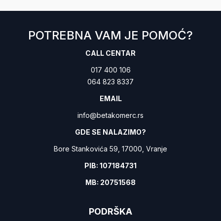
POTREBNA VAM JE POMOĆ?
CALL CENTAR
017 400 106
064 823 8337
EMAIL
info@betakomerc.rs
GDE SE NALAZIMO?
Bore Stankovića 59, 17000, Vranje
PIB: 107184731
MB: 20751568
PODRŠKA