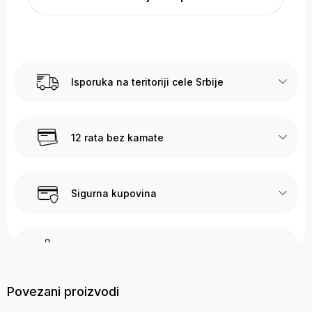
Isporuka na teritoriji cele Srbije
12 rata bez kamate
Sigurna kupovina
Call Centar podška
Sve dodatne informacije vezane za prodaju možete dobiti
Povezani proizvodi
pozivajući naš Call Centar na sledeće brojeve 017 400 106 i
064 823 8337, slanjem poruke na e-mail