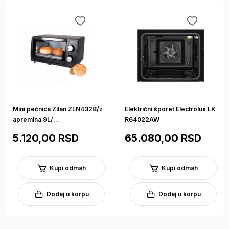
info@betakomerc.rs ili putem kontakt forme.
Opis
Specifikacije
Deklaracija
Mini pećnica Zilan ZLN4328/z
Električni šporet Electrolux LK
apremina 9L/...
R64022AW
5.120,00 RSD
65.080,00 RSD
Kupi odmah
Kupi odmah
Dodaj u korpu
Dodaj u korpu