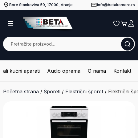
Bore Stankovića 59, 17000, Vranje
info@betakomerc.rs
Mali kućni aparati
Audio oprema
O nama
Kontakt
Početna strana
/
Šporeti
/
Električni šporet
/
Električni 