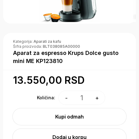
Kategorija:
Aparati za kafu
Šifra proizvoda:
BLT038085A00000
Aparat za espresso Krups Dolce gusto
mini ME KP123810
13.550,00 RSD
1
-
+
Količina:
Kupi odmah
Dodaj u korpu