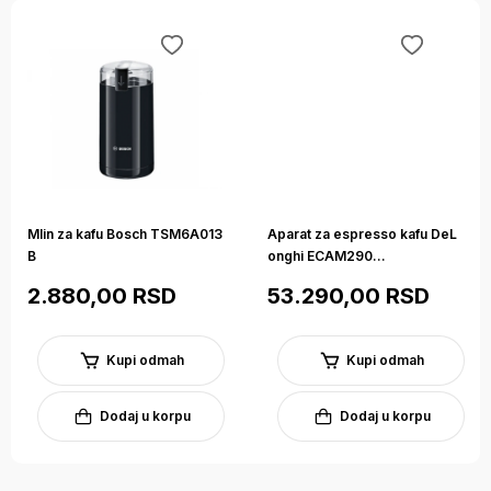
info@betakomerc.rs ili putem kontakt forme.
Opis
Specifikacije
Deklaracija
Mlin za kafu Bosch TSM6A013
Aparat za espresso kafu DeL
B
onghi ECAM290...
2.880,00 RSD
53.290,00 RSD
Kupi odmah
Kupi odmah
Dodaj u korpu
Dodaj u korpu