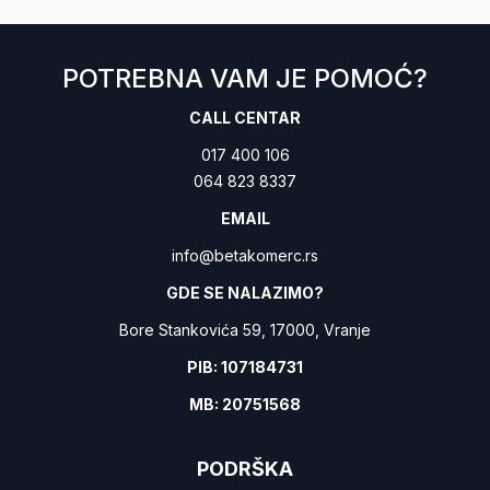
POTREBNA VAM JE POMOĆ?
CALL CENTAR
017 400 106
064 823 8337
EMAIL
info@betakomerc.rs
GDE SE NALAZIMO?
Bore Stankovića 59, 17000, Vranje
PIB: 107184731
MB: 20751568
PODRŠKA