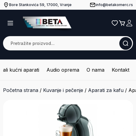
Bore Stankovića 59, 17000, Vranje
info@betakomerc.rs
Mali kućni aparati
Audio oprema
O nama
Kontakt
Početna strana
/
Kuvanje i pečenje
/
Aparati za kafu
/
Apa