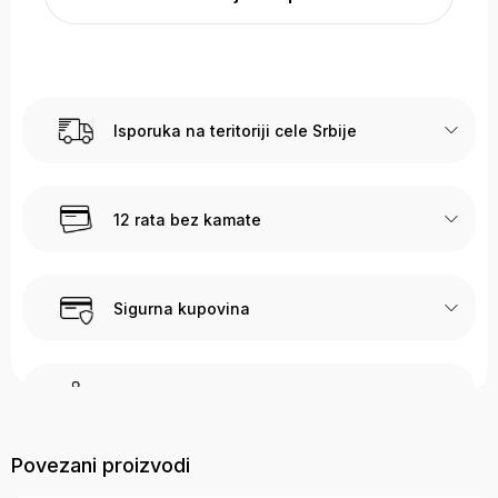
Isporuka na teritoriji cele Srbije
12 rata bez kamate
Sigurna kupovina
Call Centar podška
Sve dodatne informacije vezane za prodaju možete dobiti
Povezani proizvodi
pozivajući naš Call Centar na sledeće brojeve 017 400 106 i
064 823 8337, slanjem poruke na e-mail