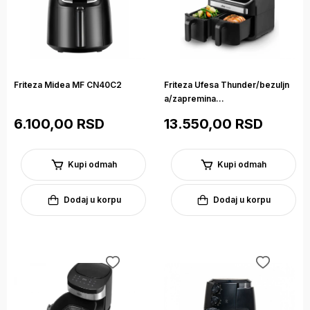
Friteza Midea MF CN40C2
Friteza Ufesa Thunder/bezuljn
a/zapremina...
6.100,00 RSD
13.550,00 RSD
Kupi odmah
Kupi odmah
Dodaj u korpu
Dodaj u korpu