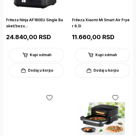
Friteza Ninja AF180EU Single Ba
Friteza Xiaomi Mi Smart Air Frye
sket/bezu...
r 6.5l
24.840,00 RSD
11.660,00 RSD
Kupi odmah
Kupi odmah
Dodaj u korpu
Dodaj u korpu