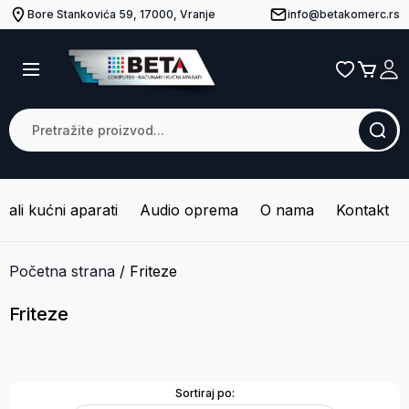
Bore Stankovića 59, 17000, Vranje
info@betakomerc.rs
Mali kućni aparati
Audio oprema
O nama
Kontakt
Početna strana
/
Friteze
Friteze
Sortiraj po: