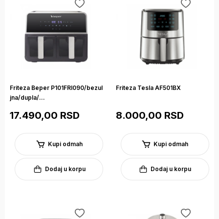
Friteza Beper P101FRI090/bezul
Friteza Tesla AF501BX
jna/dupla/...
17.490,00 RSD
8.000,00 RSD
Kupi odmah
Kupi odmah
Dodaj u korpu
Dodaj u korpu