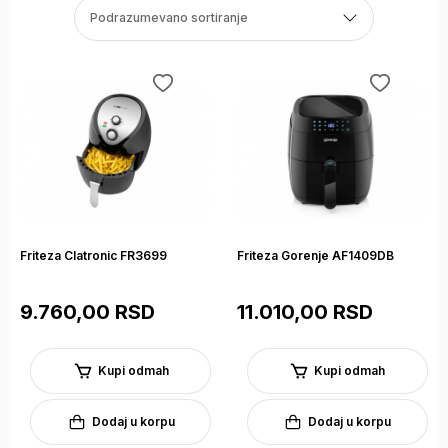
Podrazumevano sortiranje
Friteza Clatronic FR3699
Friteza Gorenje AF1409DB
9.760,00 RSD
11.010,00 RSD
Kupi odmah
Kupi odmah
Dodaj u korpu
Dodaj u korpu