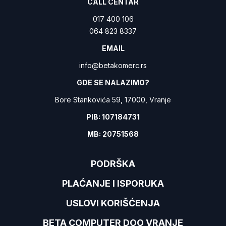
CALL CENTAR
017 400 106
064 823 8337
EMAIL
info@betakomerc.rs
GDE SE NALAZIMO?
Bore Stankovića 59, 17000, Vranje
PIB: 107184731
MB: 20751568
PODRŠKA
PLAĆANJE I ISPORUKA
USLOVI KORIŠĆENJA
BETA COMPUTER DOO VRANJE