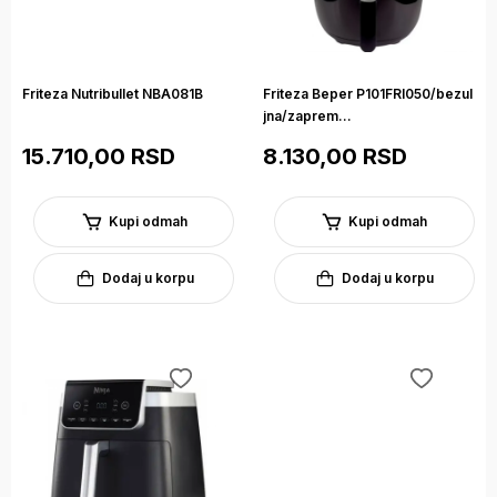
Friteza Nutribullet NBA081B
Friteza Beper P101FRI050/bezul
jna/zaprem...
15.710,00 RSD
8.130,00 RSD
Kupi odmah
Kupi odmah
Dodaj u korpu
Dodaj u korpu