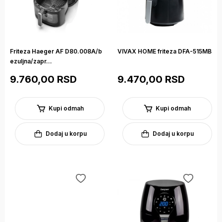
Friteza Haeger AF D80.008A/b
VIVAX HOME friteza DFA-515MB
ezuljna/zapr...
9.760,00 RSD
9.470,00 RSD
Kupi odmah
Kupi odmah
Dodaj u korpu
Dodaj u korpu