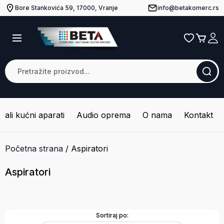
Bore Stankovića 59, 17000, Vranje
info@betakomerc.rs
Mali kućni aparati
Audio oprema
O nama
Kontakt
Početna strana
/
Aspiratori
Aspiratori
Sortiraj po: