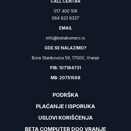
CALL CENTAR
017 400 106
064 823 8337
EMAIL
info@betakomerc.rs
GDE SE NALAZIMO?
Bore Stankovića 59, 17000, Vranje
PIB: 107184731
MB: 20751568
PODRŠKA
PLAĆANJE I ISPORUKA
USLOVI KORIŠĆENJA
BETA COMPUTER DOO VRANJE