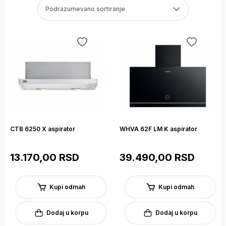
Podrazumevano sortiranje
CTB 6250 X aspirator
WHVA 62F LM K aspirator
13.170,00 RSD
39.490,00 RSD
Kupi odmah
Kupi odmah
Dodaj u korpu
Dodaj u korpu